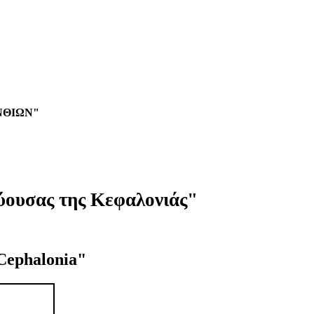
ΝΘΙΩΝ"
ύουσας της Κεφαλονιάς"
f Cephalonia"