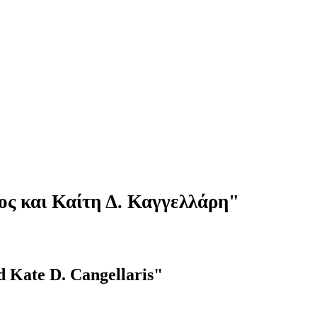
ος και Καίτη Δ. Καγγελλάρη"
d Kate D. Cangellaris"