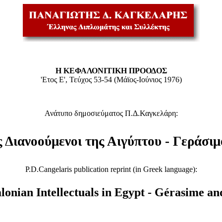
Η ΚΕΦΑΛΟΝΙΤΙΚΗ ΠΡΟΟΔΟΣ
'Ετος Ε', Τεύχος 53-54 (Μάϊος-Ιούνιος 1976)
Ανάτυπο δημοσιεύματος Π.Δ.Καγκελάρη:
 Διανοούμενοι της Αιγύπτου - Γεράσιμ
P.D.Cangelaris publication reprint (in Greek language):
nian Intellectuals in Egypt - G
é
rasime an