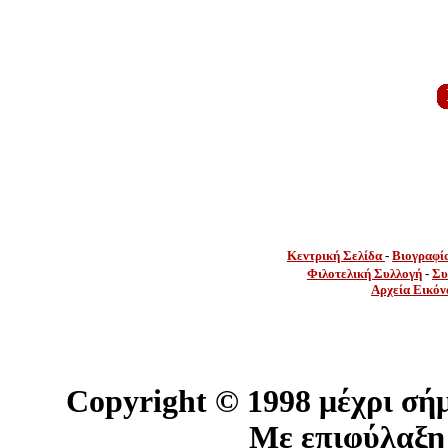
Κεντρική Σελίδα
-
Βιογραφί
Φιλοτελική Συλλογή
-
Συ
Αρχεία Εικόν
Copyright ©
1998 μέχρι σή
Με επιφύλαξη