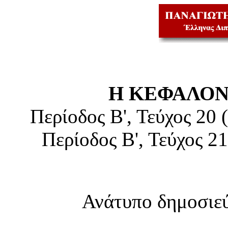
Η ΚΕΦΑΛΟΝ
Περίοδος Β', Τεύχος 20
Περίοδος Β', Τεύχος 2
Ανάτυπο δημοσιε