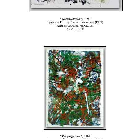
"Κοσμογραφία", 1990
'Εργο του Γιάννη Γραμματικόπουλου (1928)
Λάδι σε μουσαμά, 65Χ92 εκ.
Αρ.Απ.: Π-69
"Κοσμογραφία", 1992