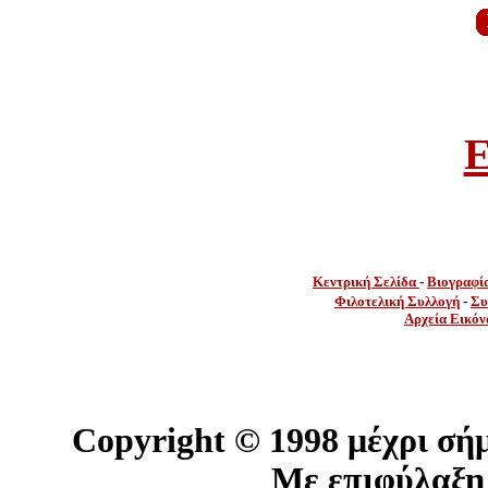
E
Κεντρική Σελίδα
-
Βιογραφί
Φιλοτελική Συλλογή
-
Συ
Αρχεία Εικόν
Copyright ©
1998 μέχρι σή
Με επιφύλαξη