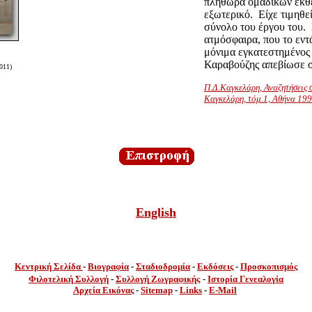
πληθώρα ομαδικών εκθέ
εξωτερικό.
Είχε τιμηθε
σύνολο του έργου του.
ατμόσφαιρα, που το εν
μόνιμα εγκατεστημένος
Καραβούζης απεβίωσε σ
011)
Π.Δ.Καγκελάρη, Αναζητήσεις 
Καγκελάρη, τόμ.1, Αθήνα 19
English
Κεντρική Σελίδα
-
Βιογραφία
-
Σταδιοδρομία
-
Εκδόσεις
-
Προσκοπισμός
Φιλοτελική Συλλογή
-
Συλλογή
Ζωγραφικής
-
Ιστορία Γενεαλογία
Αρχεία Εικόνας
-
Sitemap
-
Links
-
E-Mail