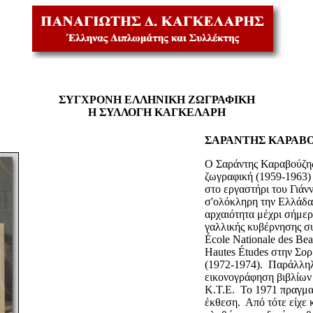
ΣΥΓΧΡΟΝΗ ΕΛΛΗΝΙΚΗ ΖΩΓΡΑΦΙΚΗ
Η ΣΥΛΛΟΓΗ ΚΑΓΚΕΛΑΡΗ
ΣΑΡΑΝΤΗΣ ΚΑΡΑΒΟΥ
Ο Σαράντης Καραβούζης
ζωγραφική (1959-1963) 
στο εργαστήρι του Γιά
σ'ολόκληρη την Ελλάδα 
αρχαιότητα μέχρι σήμερ
γαλλικής κυβέρνησης συ
É
cole Nationale des Be
Hautes
É
tudes
στην
Σορ
(1972-1974).
Παράλληλ
εικονογράφηση βιβλίων 
Κ.Τ.Ε.
Το 1971 πραγμα
έκθεση.
Από τότε είχε 