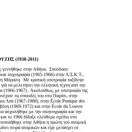
ΖΗΣ (1938-2011)
 γεννήθηκε στην Αθήνα.
Σπούδασε
και τοιχογραφία (1965-1966) στην Α.Σ.Κ.Τ.,
ννη Μόραλη.
Με κρατική υποτροφία ταξίδεψε
γιά να μελετήσει την ελληνική τέχνη από την
α (1966-1967).
Ακολούθως, με υποτροφία της
νέχισε τις σπουδές του στο Παρίσι, στην
aux Arts (1967-1968),
στην
É
cole Pratique
des
βόνη
(1969-1972)
και
στην
É
cole du
Louvre
α ασχολήθηκε με την σκηνογραφία και την
και το 1966 δίδαξε ελεύθερο σχέδιο στο
τοποιήθηκε στην Αθήνα η πρώτη του ατομική
κάνει σειρά ατομικών και είχε μετάσχει σε