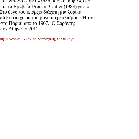
σεων τόσο στην Ελλάδα όσο και κυρίως στο
ί με το Βραβείο Drouant-Cartier (1984) για το
Στο έργο του υπάρχει διάχυτη μια λυρική
τάσσει στο χώρο του μαγικού ρεαλισμού.
Ήταν
 στο Παρίσι από το 1967.
Ο Σαράντης
την Αθήνα το 2011.
στη Σύγχρονη Ελληνική Ζωγραφική, Η Συλλογή
91