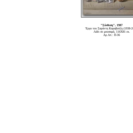
"Σύνθεση", 1987
'Εργο του Σαράντη Καραβούζη (1938-2
Λάδι σε μουσαμά, 116Χ81 εκ.
Αρ.Απ.: Π-36