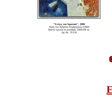
"Στέγες του Λιμανιού", 2000
'Εργο του Χρήστου Κεχαγιόγλου (1960)
Μικτή τεχνική σε μουσαμά, 100Χ100 εκ.
Αρ.Απ.: Π-116
E