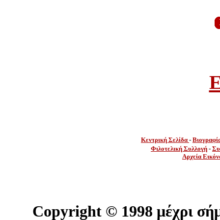
E
Κεντρική Σελίδα
-
Βιογραφί
Φιλοτελική Συλλογή
-
Συ
Αρχεία Εικόν
Copyright ©
1998 μέχρι σή