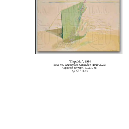
"Παραλία", 1984
'Εργο του Δημοσθένη Κοκκινίδη (1929-2020)
Ακρυλικό σε χαρτί, 56Χ75 εκ.
Αρ.Απ.: Π-33