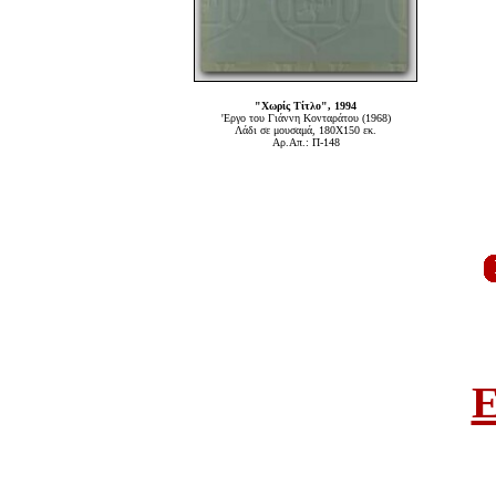
"Χωρίς Τίτλο", 1994
'Εργο του Γιάννη Κονταράτου (1968)
Λάδι σε μουσαμά, 180Χ150 εκ.
Αρ.Απ.: Π-148
E