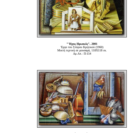
"'Ηχος Ηρωικός", 2001
'Εργο του Σπύρου Κρητικού (1960)
Μικτή τεχνική σε μουσαμά, 118Χ118 εκ.
Αρ.Απ.: Π-154