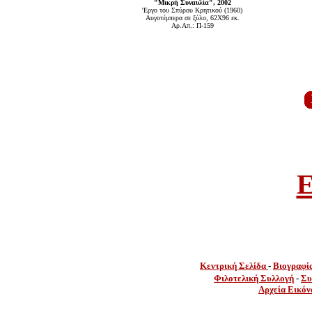
"Μικρή Συναυλία", 2002
'Εργο του Σπύρου Κρητικού (1960)
Αυγοτέμπερα σε ξύλο, 62Χ96 εκ.
Αρ.Απ.: Π-159
E
Κεντρική Σελίδα
-
Βιογραφί
Φιλοτελική Συλλογή
-
Συ
Αρχεία Εικόν