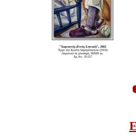
"Χαρταετός (Εντός Σπιτιού)", 2002
'Εργο του Κώστα Λαμπρόπουλου (1954)
Ακρυλικό σε μουσαμά, 90Χ60 εκ.
Αρ.Απ.: Π-157
E