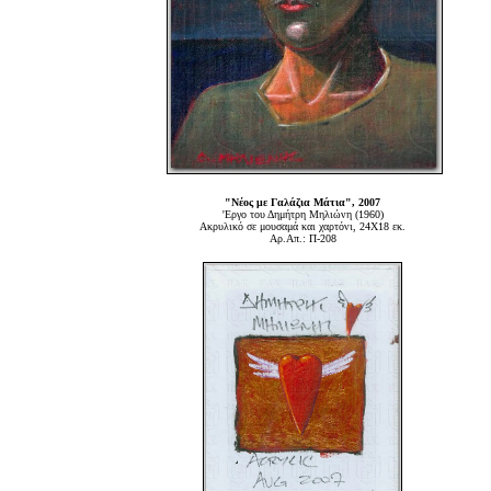
"Νέος με Γαλάζια Μάτια", 2007
'Εργο του Δημήτρη Μηλιώνη (1960)
Ακρυλικό σε μουσαμά και χαρτόνι, 24Χ18 εκ.
Αρ.Απ.: Π-208