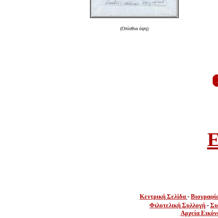
(Οπίσθια όψη)
E
Κεντρική Σελίδα
-
Βιογραφί
Φιλοτελική Συλλογή
-
Συ
Αρχεία Εικόν