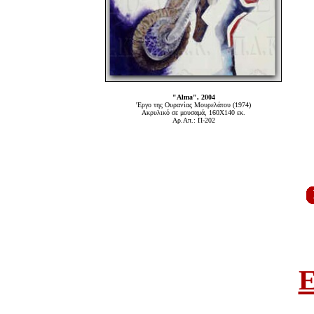
"Alma", 2004
'Εργο της Ουρανίας Μουρελάτου (1974)
Ακρυλικό σε μουσαμά, 160Χ140 εκ.
Αρ.Απ.: Π-202
E