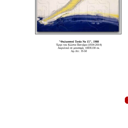
"Θαλασσινό Τοπίο Νο 15", 1988
'Εργο του Κώστα Πανιάρα (1934-2014)
Ακρυλικό σε μουσαμά, 100Χ130 εκ.
Αρ.Απ.: Π-50