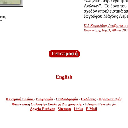
ελληνική σειρά γραμμ
Αγώνων". Το έργο του ε
σχεδόν αποκλειστικά απ
ζωγράφου Μάγδας Λεβεν
1946)
εκ.
Π.Δ.Καγκελάρη, Αναζητήσεις 
Καγκελάρη, τόμ.3, Αθήνα 20
English
Κεντρική Σελίδα
-
Βιογραφία
-
Σταδιοδρομία
-
Εκδόσεις
-
Προσκοπισμός
Φιλοτελική Συλλογή
-
Συλλογή
Ζωγραφικής
-
Ιστορία Γενεαλογία
Αρχεία Εικόνας
-
Sitemap
-
Links
-
E-Mail