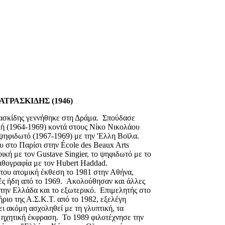
ΤΡΑΣΚΙΔΗΣ (1946)
ασκίδης γεννήθηκε στη Δράμα. Σπούδασε
κή (1964-1969) κοντά στους Νίκο Νικολάου
ψηφιδωτό (1967-1969) με την 'Ελλη Βοϊλα.
ου στο Παρίσι στην
École des Beaux Arts
ική με τον Gustave Singier, το ψηφιδωτό με το
 λιθογραφία με τον Hubert Haddad.
του ατομική έκθεση το 1981 στην Αθήνα,
ές ήδη από το 1969.
Ακολούθησαν και άλλες
στην Ελλάδα και το εξωτερικό. Επιμελητής στο
ιο της Α.Σ.Κ.Τ. από το 1982, εξελέγη
ει ακόμη ασχοληθεί με τη γλυπτική, τα
 ηχητική έκφραση. Το 1989 φιλοτέχνησε την