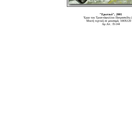
"Ερωτικό", 2001
'Εργο του Τριαντάφυλλου Πατρασκίδη (
Μικτή τεχνική σε μουσαμά, 100Χ120 
Αρ.Απ.: Π-144