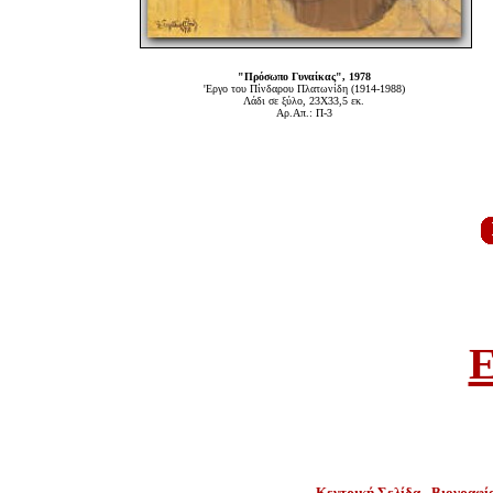
"Πρόσωπο Γυναίκας", 1978
'Εργο του Πίνδαρου Πλατωνίδη (1914-1988)
Λάδι σε ξύλο, 23Χ33,5 εκ.
Αρ.Απ.: Π-3
E
Κεντρική Σελίδα
-
Βιογραφί