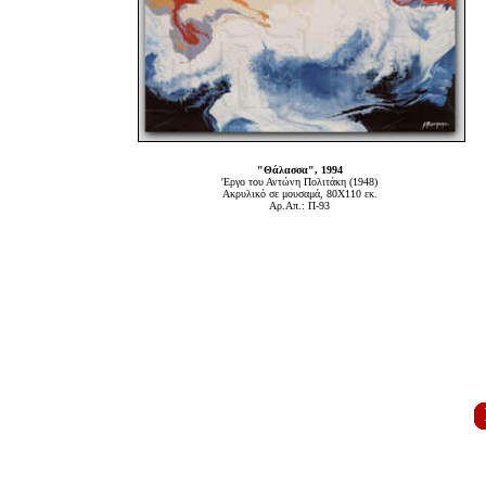
"Θάλασσα", 1994
'Εργο του Αντώνη Πολιτάκη (1948)
Ακρυλικό σε μουσαμά, 80Χ110 εκ.
Αρ.Απ.: Π-93