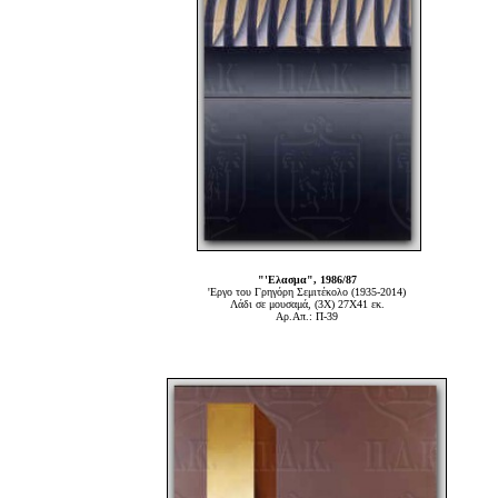
"'Ελασμα", 1986/87
'Εργο του Γρηγόρη Σεμιτέκολο (1935-2014)
Λάδι σε μουσαμά, (3Χ) 27Χ41 εκ.
Αρ.Απ.: Π-39