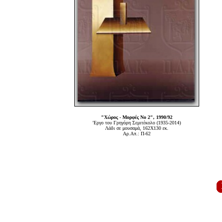
"Χώρος - Μορφές Νο 2", 1990/92
'Εργο του Γρηγόρη Σεμιτέκολο (1935-2014)
Λάδι σε μουσαμά, 162Χ130 εκ.
Αρ.Απ.: Π-62