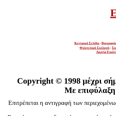
E
Κεντρική Σελίδα
-
Βιογραφί
Φιλοτελική Συλλογή
-
Συ
Αρχεία Εικόν
Copyright ©
1998 μέχρι σή
Με επιφύλαξη
Επιτρέπεται η αντιγραφή των περιεχομέν