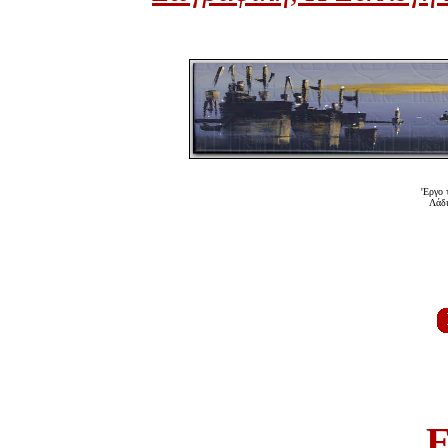
'Εργο 
Λάδι
E