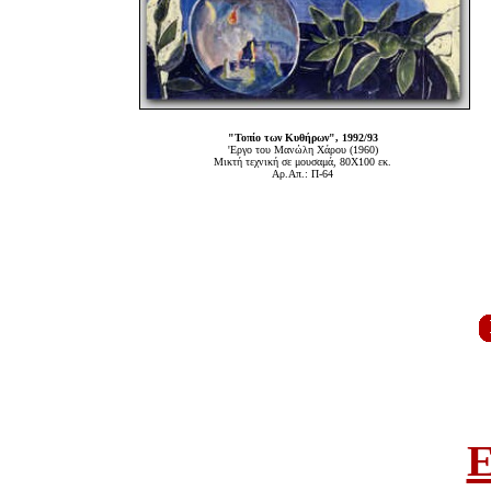
"Τοπίο των Κυθήρων", 1992/93
'Εργο του Μανώλη Χάρου (1960)
Μικτή τεχνική σε μουσαμά, 80Χ100 εκ.
Αρ.Απ.: Π-64
E