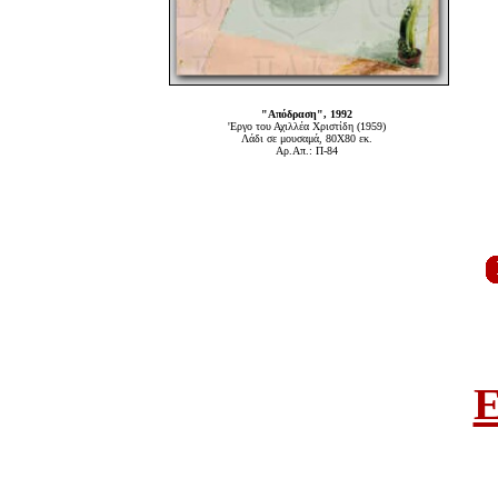
"Απόδραση", 1992
'Εργο του Αχιλλέα Χριστίδη (1959)
Λάδι σε μουσαμά, 80Χ80 εκ.
Αρ.Απ.: Π-84
E