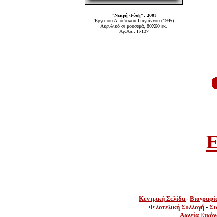
"Νεκρή Φύση", 2001
'Εργο του Απόστολου Γιαγιάννου (1945)
Ακρυλικό σε μουσαμά, 80Χ60 εκ.
Αρ.Απ.: Π-137
E
Κεντρική Σελίδα
-
Βιογραφί
Φιλοτελική Συλλογή
-
Συ
Αρχεία Εικόν