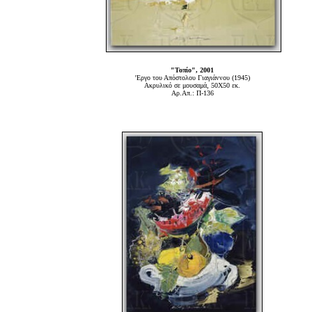
"Τοπίο", 2001
'Εργο του Απόστολου Γιαγιάννου (1945)
Ακρυλικό σε μουσαμά, 50Χ50 εκ.
Αρ.Απ.: Π-136