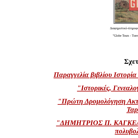
Διαφημιστικό-πληροφο
"Globe Tours - Trav
Σχετ
Παραγγελία βιβλίου Ιστορία
"Ιστορικές, Γενεαλο
"Πρώτη Δρομολόγηση Ακτο
Ταρ
"ΔΗΜΗΤΡΙΟΣ Π. ΚΑΓΚΕΛΑΡ
πολυβολ