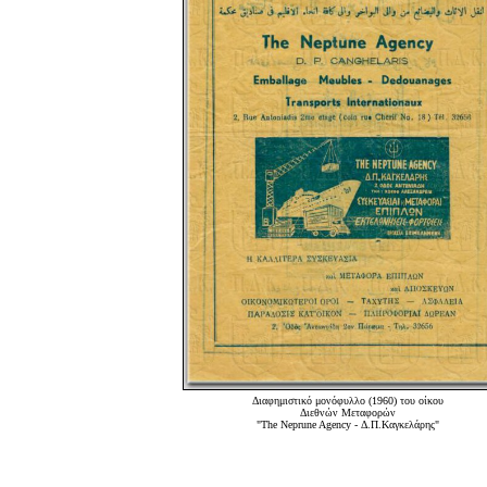
Διαφημιστικό μονόφυλλο (1960) του οίκου
Διεθνών Μεταφορών
"The Neprune Agency - Δ.Π.Καγκελάρης"