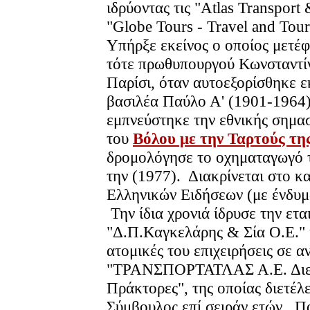
ιδρύοντας τις "Atlas Transpor
"Globe Tours - Travel and Tou
Υπήρξε εκείνος ο οποίος μετέφ
τότε πρωθυπουργού Κωνσταντί
Παρίσι, όταν αυτοεξορίσθηκε ε
βασιλέα Παύλο Α' (1901-1964)
εμπνεύστηκε την εθνικής σημα
του
Βόλου με την Ταρτούς τη
δρομολόγησε το οχηματαγωγό τ
την (1977). Διακρίνεται στο κ
Ελληνικών Ειδήσεων (με ένδυμα
Την ίδια χρονιά ίδρυσε την ετ
"Δ.Π.Καγκελάρης & Σία Ο.Ε." 
ατομικές του επιχειρήσεις σε α
"ΤΡΑΝΣΠΟΡΤΑΤΛΑΣ Α.Ε. Διεθνε
Πράκτορες", της οποίας διετέλ
Σύμβουλος επί σειράν ετών. Π