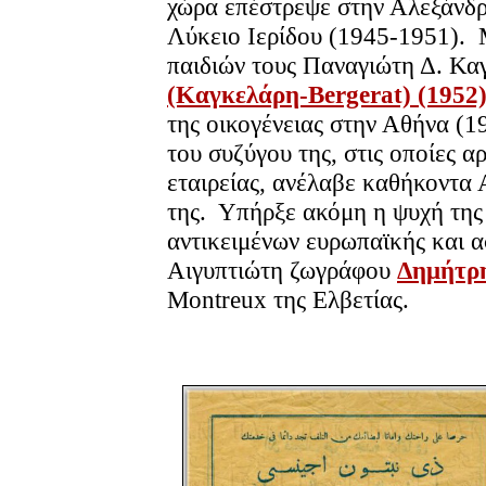
χώρα επέστρεψε στην Αλεξάνδρ
Λύκειο Ιερίδου (1945-1951). 
παιδιών τους Παναγιώτη Δ. Κα
(Καγκελάρη-Bergerat) (1952
της οικογένειας στην Αθήνα (19
του συζύγου της, στις οποίες 
εταιρείας, ανέλαβε καθήκοντα 
της. Υπήρξε ακόμη η ψυχή της
αντικειμένων ευρωπαϊκής και α
Αιγυπτιώτη ζωγράφου
Δημήτρη
Montreux της Ελβετίας.