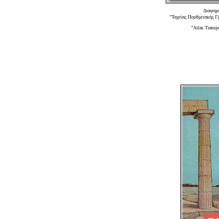
Διαφημι
"Ταχείας Πορθμειακής 
"Atlas Trans