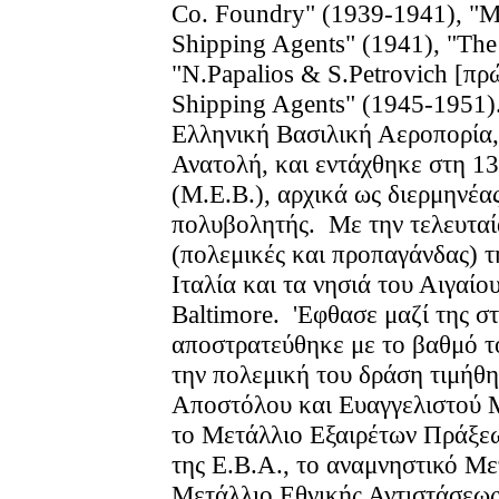
Co. Foundry" (1939-1941), 
Shipping Agents" (1941), "The 
"N.Papalios & S.Petrovich [π
Shipping Agents" (1945-1951)
Ελληνική Βασιλική Αεροπορία
Ανατολή, και εντάχθηκε στη 
(Μ.Ε.Β.), αρχικά ως διερμηνέα
πολυβολητής. Με την τελευταία
(πολεμικές και προπαγάνδας) τ
Ιταλία και τα νησιά του Αιγαί
Baltimore. 'Εφθασε μαζί της 
αποστρατεύθηκε με το βαθμό τ
την πολεμική του δράση τιμήθ
Αποστόλου και Ευαγγελιστού Μ
το Μετάλλιο Εξαιρέτων Πράξε
της Ε.Β.Α., το αναμνηστικό Μ
Μετάλλιο Εθνικής Αντιστάσεω