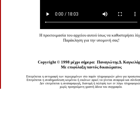
Η προετοιμασία του αρχείου αυτού ίσως να καθυστερήσει λίγ
Παράκληση για την υπομονή σας!
Copyright ©
1998
μέχρι σήμερα:
Παναγιώτης Δ. Καγκελά
Με επιφύλαξη παντός δικαιώματος
Επιτρέπεται η αντιγραφή των περιεχομένων στο παρόν πληροφοριών μόνο για προσωπικ
Επιτρέπεται η αναδημοσίευση κειμένου ή εικόνων αρκεί να γίνεται αναφορά και σύνδεσ
Δεν επιτρέπεται η αναπαραγωγή, διανομή ή πώληση των εν λόγω πληροφοριώ
χωρίς προηγούμενη γραπτή άδεια του συγγραφέα.