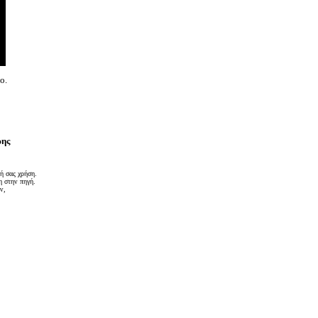
ο.
ρης
ή σας χρήση.
η στην πηγή.
ν,