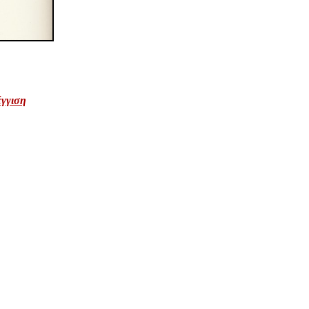
έγγιση