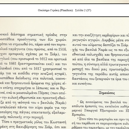
Οικόσημο Γεράκη (Phaulkon):
Σελίδα 2 (37)