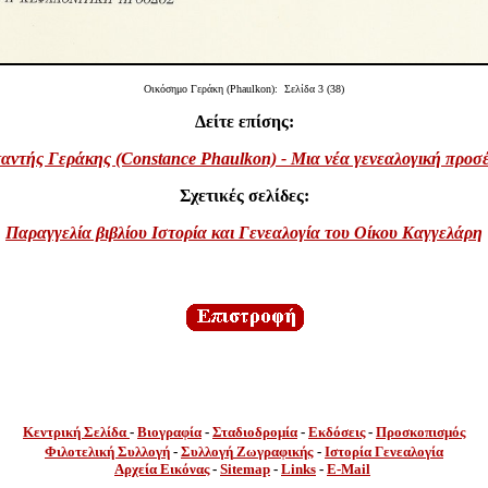
Οικόσημο Γεράκη (Phaulkon):
Σελίδα 3 (38)
Δείτε επίσης:
ντής Γεράκης (Constance Phaulkon) - Μια νέα γενεαλογική προσ
Σχετικές σελίδες:
Παραγγελία βιβλίου Ιστορία και Γενεαλογία του Οίκου Καγγελάρη
Κεντρική Σελίδα
-
Βιογραφία
-
Σταδιοδρομία
-
Εκδόσεις
-
Προσκοπισμός
Φιλοτελική Συλλογή
-
Συλλογή
Ζωγραφικής
-
Ιστορία Γενεαλογία
Αρχεία Εικόνας
-
Sitemap
-
Links
-
E-Mail