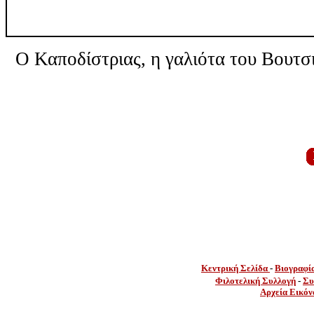
Ο Καποδίστριας, η γαλιότα του Βουτσ
Κεντρική Σελίδα
-
Βιογραφί
Φιλοτελική Συλλογή
-
Συ
Αρχεία Εικόν