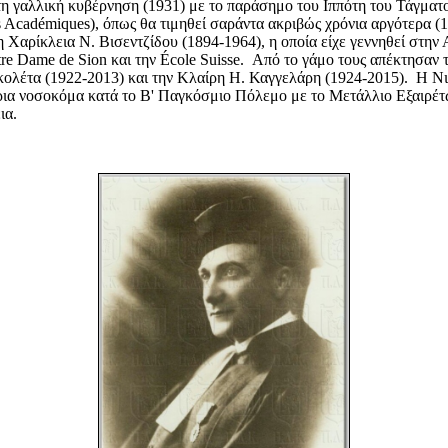
τη γαλλική κυβέρνηση (1931) με το παράσημο του Ιππότη του Τάγμα
s Acad
é
miques), όπως θα τιμηθεί σαράντα ακριβώς χρόνια αργότερα (1
Χαρίκλεια Ν. Βισεντζίδου (1894-1964), η οποία είχε γεννηθεί στην 
tre Dame de Sion και την
É
cole Suisse. Από το γάμο τους απέκτησαν τ
κολέτα (1922-2013) και την Κλαίρη Η. Καγγελάρη (1924-2015). Η Νικ
ρια νοσοκόμα κατά το Β' Παγκόσμιο Πόλεμο με το Μετάλλιο Εξαιρ
ια.