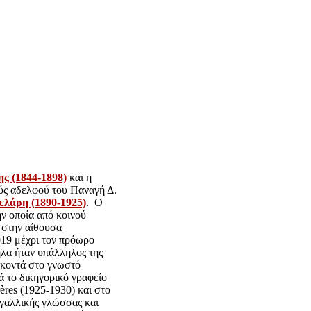
ς (1844-1898)
και η
ύς αδελφού του Παναγή Δ.
ελάρη (1890-1925)
. Ο
την οποία από κοινού
ε στην αίθουσα
919 μέχρι τον πρόωρο
ηλα ήταν υπάλληλος της
 κοντά στο γνωστό
 το δικηγορικό γραφείο
è
res (1925-1930) και στο
 γαλλικής γλώσσας και