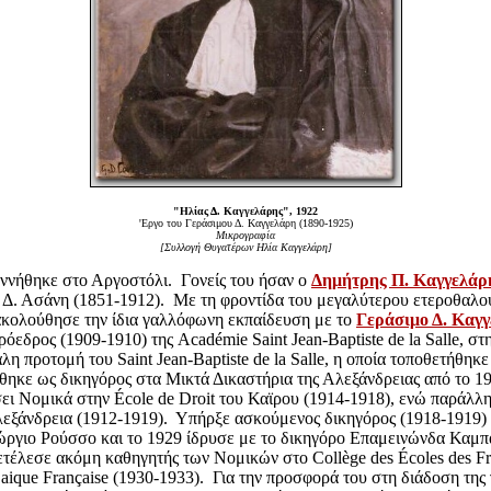
"Ηλίας Δ. Καγγελάρης", 1922
'Εργο του Γεράσιμου Δ. Καγγελάρη (1890-1925)
Μικρογραφία
[Συλλογή Θυγατέρων Ηλία Καγγελάρη]
ννήθηκε στο Αργοστόλι. Γονείς του ήσαν ο
Δημήτρης Π. Καγγελάρη
 Δ. Ασάνη (1851-1912). Με τη φροντίδα του μεγαλύτερου ετεροθαλο
ακολούθησε την ίδια γαλλόφωνη εκπαίδευση με το
Γεράσιμο Δ. Καγγ
Πρόεδρος (1909-1910) της Acad
é
mie Saint Jean-Baptiste de la Salle, σ
η προτομή του Saint Jean-Baptiste de la Salle, η οποία τοποθετήθηκ
θηκε ως δικηγόρος στα Μικτά Δικαστήρια της Αλεξάνδρειας από το 1
σει Νομικά στην
É
cole de Droit του Καϊρου (1914-1918), ενώ παράλλ
εξάνδρεια (1912-1919). Υπήρξε ασκούμενος δικηγόρος (1918-1919)
ργιο Ρούσσο και το 1929 ίδρυσε με το δικηγόρο Επαμεινώνδα Καμπά
ετέλεσε ακόμη καθηγητής των Νομικών στο Coll
è
ge des
É
coles des Fr
Laique Fran
ç
aise (1930-1933). Για την προσφορά του στη διάδοση της