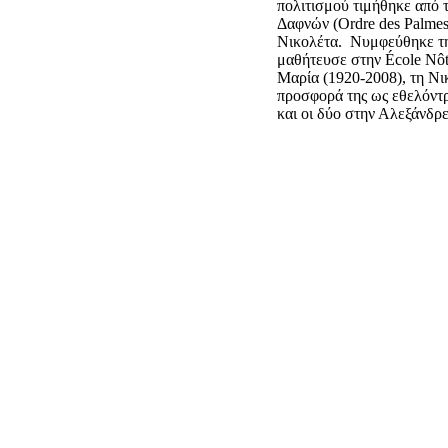
πολιτισμού τιμήθηκε από 
Δαφνών (Ordre des Palme
Νικολέτα. Νυμφεύθηκε τη 
μαθήτευσε στην
É
cole N
ô
Μαρία (1920-2008), τη Νι
προσφορά της ως εθελόντ
και οι δύο στην Αλεξάνδρε