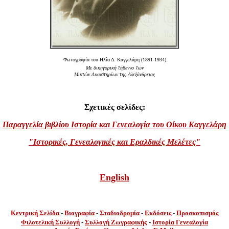
Φωτογραφία του Ηλία Δ. Καγγελάρη (1891-1934)
Mε δικηγορική τήβεννο
των
Μικτών Δικαστηρίων της Αλεξάνδρειας
Σχετικές σελίδες:
Παραγγελία βιβλίου Ιστορία και Γενεαλογία του Οίκου Καγγελάρη
"Ιστορικές, Γενεαλογικές και Εραλδικές Μελέτες"
English
Κεντρική Σελίδα
-
Βιογραφία
-
Σταδιοδρομία
-
Εκδόσεις
-
Προσκοπισμός
Φιλοτελική Συλλογή
-
Συλλογή
Ζωγραφικής
-
Ιστορία Γενεαλογία