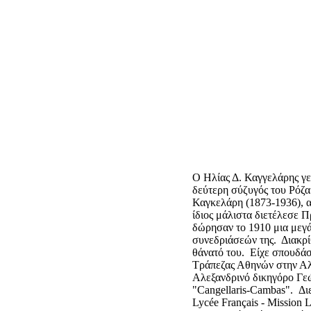
Ο Ηλίας Δ. Καγγελάρης γε
δεύτερη σύζυγός του Ρόζα
Καγκελάρη (1873-1936), 
ίδιος μάλιστα διετέλεσε 
δώρησαν το 1910 μια μεγάλ
συνεδριάσεών της. Διακρί
θάνατό του. Είχε σπουδά
Τράπεζας Αθηνών στην Αλ
Αλεξανδρινό δικηγόρο Γεώ
"Cangellaris-Cambas". Δι
Lyc
é
e Fran
ç
ais - Mission 