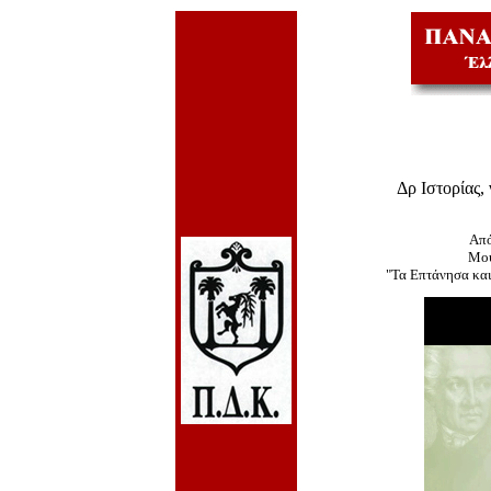
Δρ Ιστορίας,
Από
Μου
"Τα Επτάνησα και